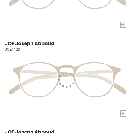
+
JOE Joseph Abboud
JOE4123
+
JOE Joseph Abboud