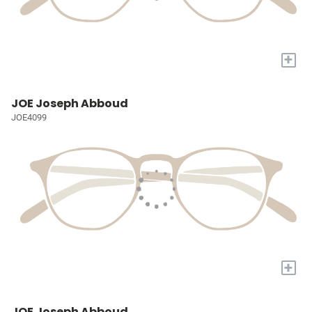
+
JOE Joseph Abboud
JOE4099
+
JOE Joseph Abboud