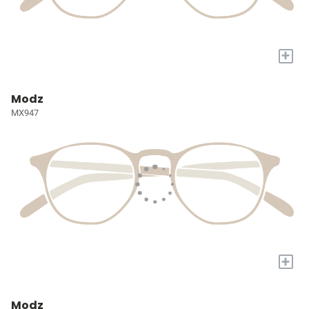
+
Modz
MX947
+
Modz