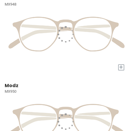
MX948
+
Modz
MX950