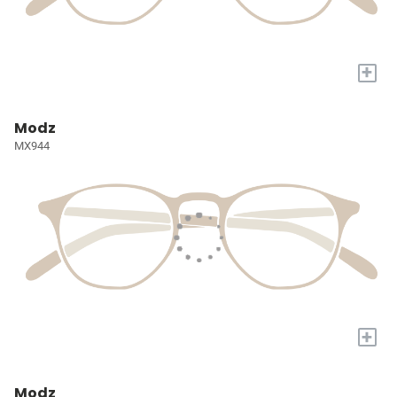
+
Modz
MX944
+
Modz