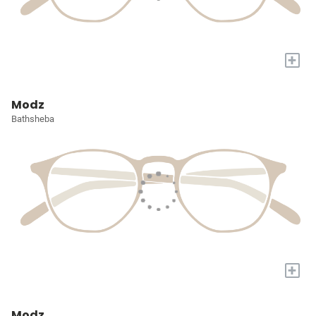
+
Modz
Bathsheba
+
Modz