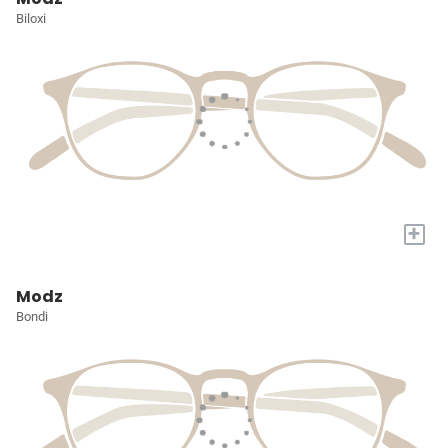
Biloxi
+
Modz
Bondi