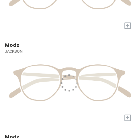
+
Modz
JACKSON
+
Modz