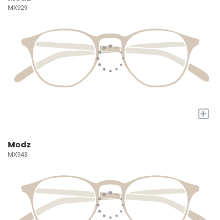
MX929
+
Modz
MX943