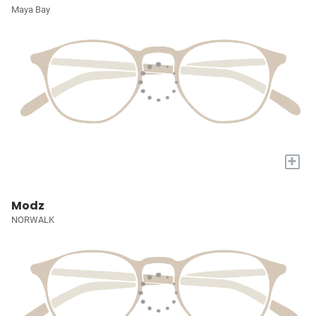
Maya Bay
+
Modz
NORWALK