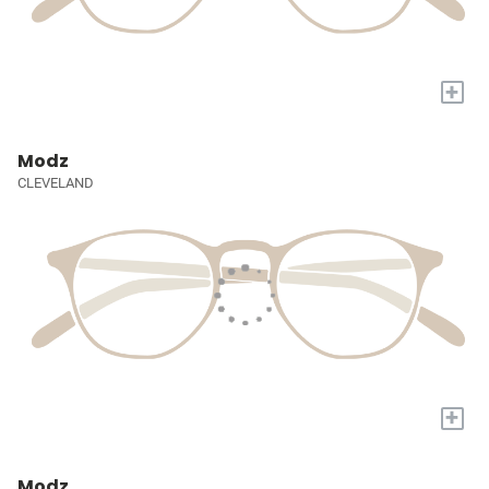
+
Modz
CLEVELAND
+
Modz