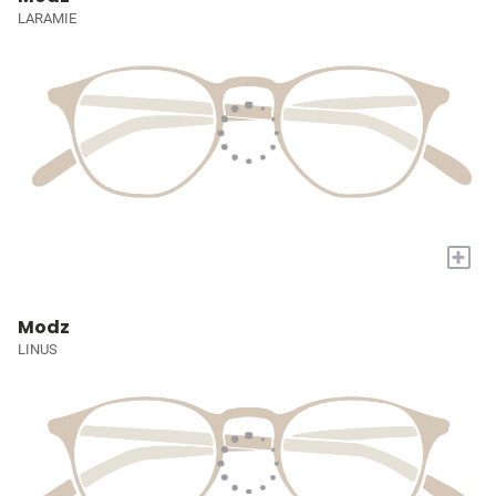
LARAMIE
+
Modz
LINUS