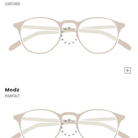
OXFORD
+
Modz
PARFAIT