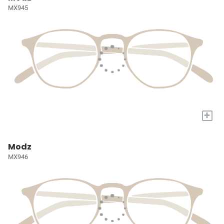
MX945
+
Modz
MX946