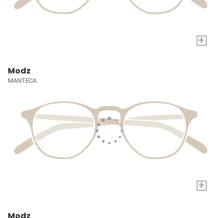
+
Modz
MANTECA
+
Modz