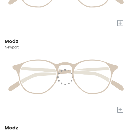
+
Modz
Newport
+
Modz