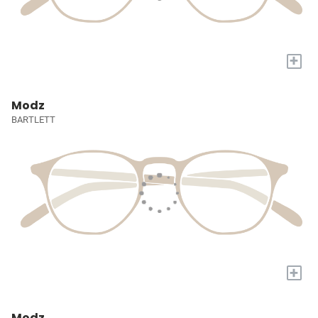
+
Modz
BARTLETT
+
Modz