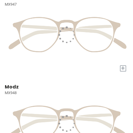
MX947
+
Modz
MX948