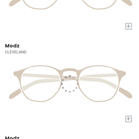
+
Modz
CLEVELAND
+
Modz