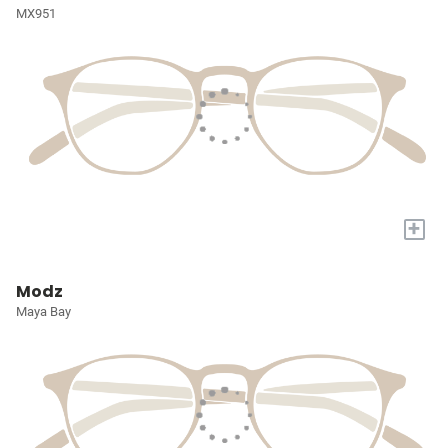
MX951
+
Modz
Maya Bay