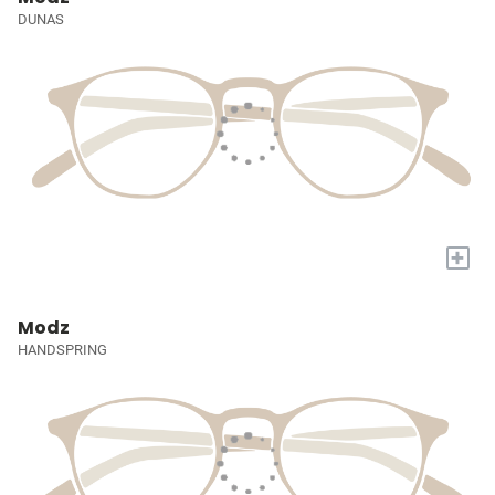
DUNAS
+
Modz
HANDSPRING