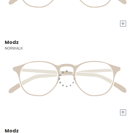
+
Modz
NORWALK
+
Modz