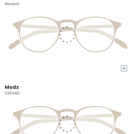
Newport
+
Modz
OXFORD