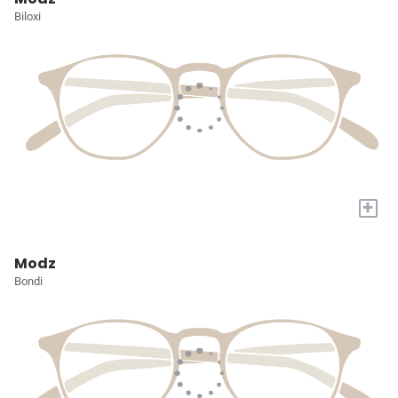
Biloxi
+
Modz
Bondi