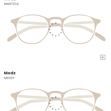
MANTECA
+
Modz
MX929