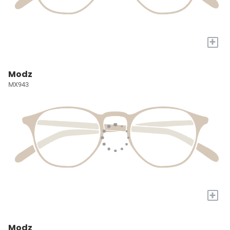
+
Modz
MX943
+
Modz