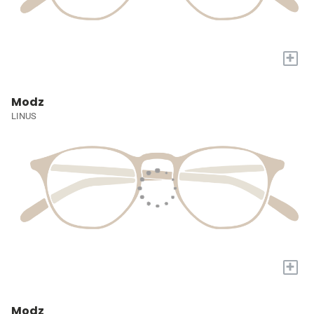
+
Modz
LINUS
+
Modz