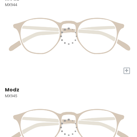
MX944
+
Modz
MX945