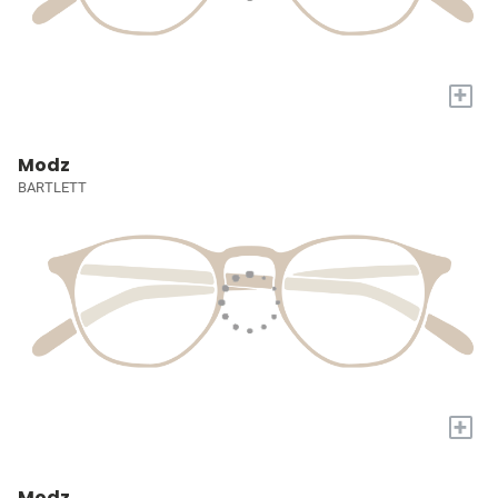
+
Modz
BARTLETT
+
Modz