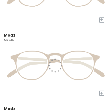
+
Modz
MX946
+
Modz