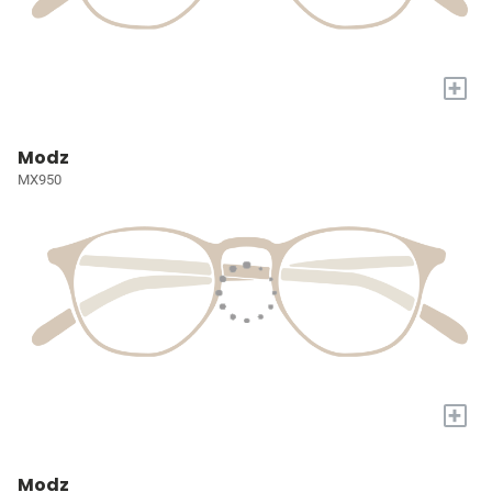
+
Modz
MX950
+
Modz