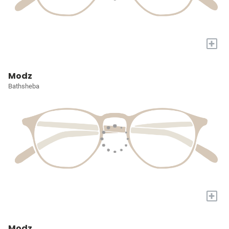
+
Modz
Bathsheba
+
Modz