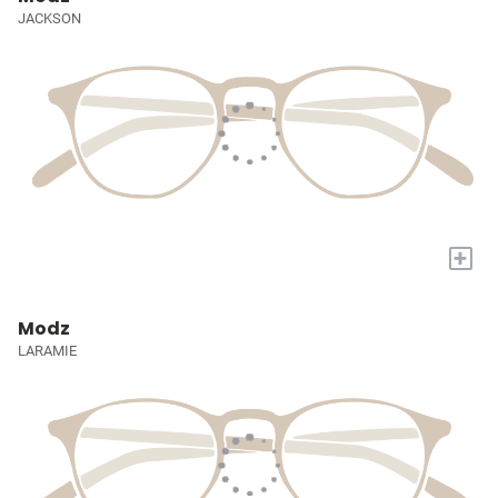
JACKSON
+
Modz
LARAMIE